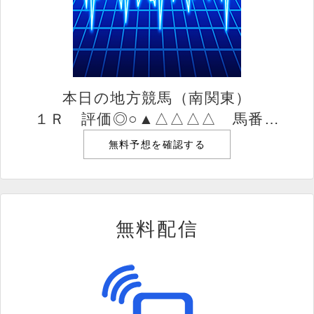
本日の地方競馬（南関東）
１Ｒ 評価◎○▲△△△△ 馬番…
無料予想を確認する
無料配信