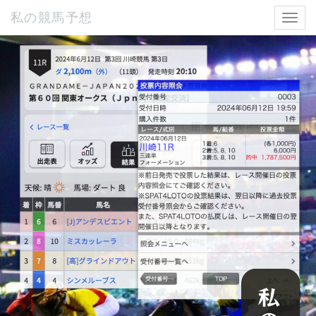
私の競馬予想
Toggl
navig