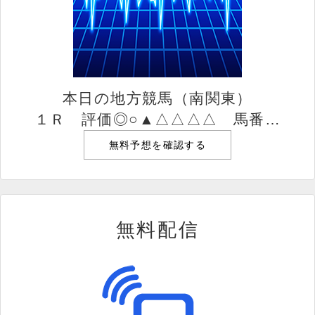
本日の地方競馬（南関東）
１Ｒ 評価◎○▲△△△△ 馬番…
無料予想を確認する
無料配信