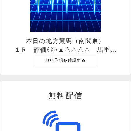
本日の地方競馬（南関東）
１Ｒ 評価◎○▲△△△△ 馬番…
無料予想を確認する
無料配信