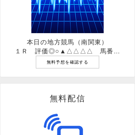
本日の地方競馬（南関東）
１Ｒ 評価◎○▲△△△△ 馬番…
無料予想を確認する
無料配信