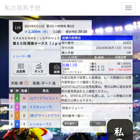
私の競馬予想
Toggl
navig