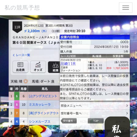
私の競馬予想
Toggl
navig