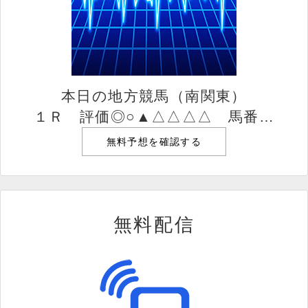
本日の地方競馬（南関東）
１Ｒ 評価◎○▲△△△△ 馬番…
無料予想を確認する
無料配信